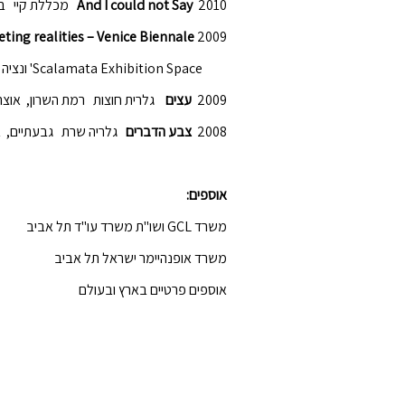
2010
And I could not Say
מכללת קיי בא
eting realities – Venice Biennale
2009
Scalamata Exhibition Space'
ונציה
2009
עצים
גלרית חוצות רמת השרון, אוצר 
2008
צבע הדברים
גלריה שרת גבעתיים, בר
אוספים:
משרד
GCL
ושו"ת משרד עו"ד תל אביב
משרד אופנהיימר ישראל תל אביב
אוספים פרטיים בארץ ובעולם