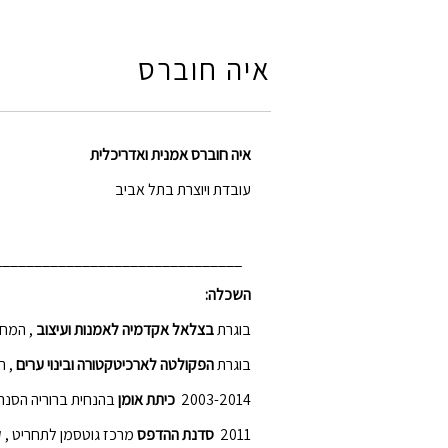
איה חוברס
איה חוברס אמנית ואדריכלית
עובדת ויוצרת בתל א
_______________________________
השכלה:
בוגרת
בצלאל אקדמיה לאמנות ועיצוב
, המחל
בוגרת
הפקולטה לארכיטקטורה ובינוי ערים
, ה
2003-2014
כיתת אומן
בהנחית ברוריה הסנר.
2011
סדנת ההדפס
מרכז גוטסמן לתחריט , ק