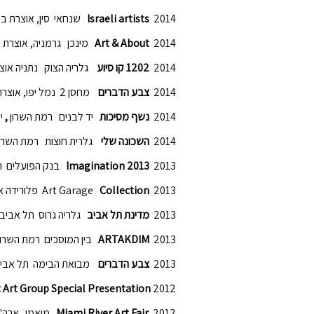
2014
Israeli artists
שנחאי סין, אוצרת בר
2014
Art & About
מינכן גרמניה, אוצרת ל
2014
1202 קו סיוע
גלריה הצוק נתניה אוצרות
2014
צבע הדברים
מחסן 2 נמל יפו, אוצרת ברוריה הסנר
2014
נשף מסיכות
יד לבנים רמת השרון
,
י
2014
השכונה שלי
גלרית חוצות רמת השרון, 
2013
Imagination 2013
בנק הפועלים ת
2013
Collection
Art Garage
פלורידה א
2013
מדינת תל אביב
גלריה גרוס תל אביב,
2013
ARTAKDIM
בין המוסכים רמת השרון,
2013
צבע הדברים
מבואת הבימה תל אביב,
 Art Group Special Presentation
2012
2012
Miami River Art Fair
מיאמי ארה"